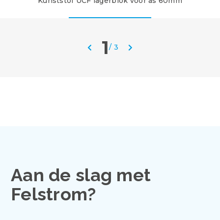
Kunststof UCF lagerblok voor as 60mm
1
/
3
Aan de slag met
Felstrom?