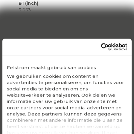
B1 (inch)
3.063
S1 (inch)
1.311
Static Co
49500
Bearing
Felstrom maakt gebruik van cookies
UC215-48
We gebruiken cookies om content en
advertenties te personaliseren, om functies voor
Housing
social media te bieden en om ons
F215
websiteverkeer te analyseren. Ook delen we
informatie over uw gebruik van onze site met
G - Bolt size
onze partners voor social media, adverteren en
5/8
analyse. Deze partners kunnen deze gegevens
combineren met andere informatie die u aan ze
m (kg)
heeft verstrekt of die ze hebben verzameld op
6.6
basis van uw gebruik van hun services. U gaat