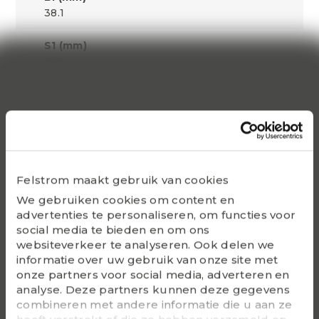
38.1
S1 (mm)
15.9
Dynamic C
15810
Static Co
8640
Felstrom maakt gebruik van cookies
Bearing
We gebruiken cookies om content en
SUC206
advertenties te personaliseren, om functies voor
social media te bieden en om ons
Housing
websiteverkeer te analyseren. Ook delen we
F206
informatie over uw gebruik van onze site met
onze partners voor social media, adverteren en
G - Bolt size
analyse. Deze partners kunnen deze gegevens
M10
combineren met andere informatie die u aan ze