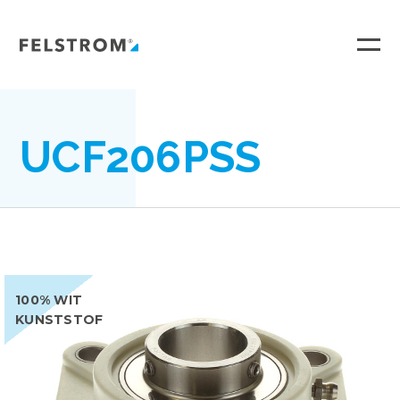
Ga
naar
inhoud
UCF206PSS
100% WIT
KUNSTSTOF