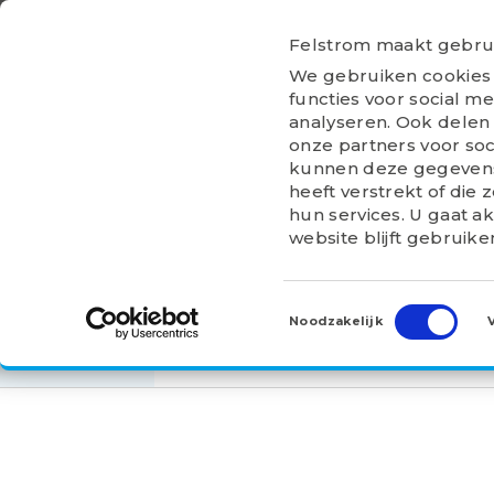
Ga
naar
Felstrom maakt gebrui
inhoud
HOME
OVER
We gebruiken cookies 
FELSTROM
functies voor social m
analyseren. Ook delen 
onze partners voor soc
kunnen deze gegevens
heeft verstrekt of die
hun services. U gaat a
HOME
>
PRODUCTEN
>
TREK- EN DRUKBUSSEN
website blijft gebruike
H 318
Toestemmingsselectie
Noodzakelijk