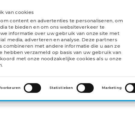
k van cookies
PRODUCTEN
VERKOOPPUNTEN
DIS
om content en advertenties te personaliseren, om
WO
edia te bieden en om ons websiteverkeer te
we informatie over uw gebruik van onze site met
ial media, adverteren en analyse. Deze partners
 combineren met andere informatie die u aan ze
 ze hebben verzameld op basis van uw gebruik van
kkoord met onze noodzakelijke cookies als u onze
>
TREKBUSSEN (H)
>
H 318
n.
Voorkeuren
Statistieken
Marketing