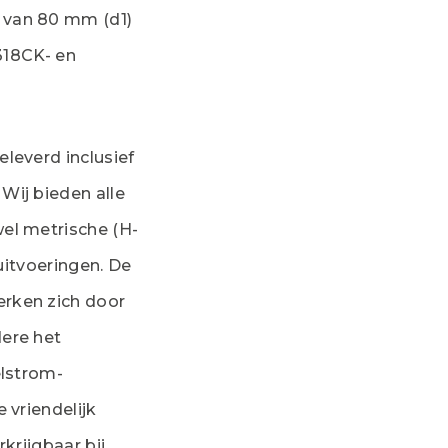
 van 80 mm (d1)
1318CK- en
leverd inclusief
Wij bieden alle
el metrische (H-
 uitvoeringen. De
rken zich door
ere het
elstrom-
 vriendelijk
krijgbaar bij