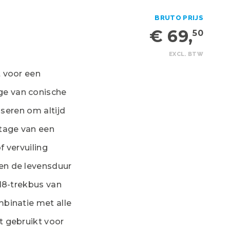
BRUTO PRIJS
€ 69,
50
EXCL. BTW
 voor een
e van conische
iseren om altijd
ntage van een
 vervuiling
en de levensduur
18-trekbus van
binatie met alle
t gebruikt voor