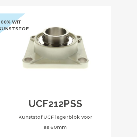
100% WIT
KUNSTSTOF
UCF212PSS
Kunststof UCF lagerblok voor
as 60mm