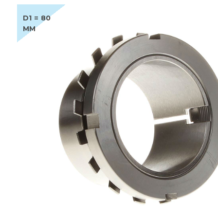
D1 = 80
MM