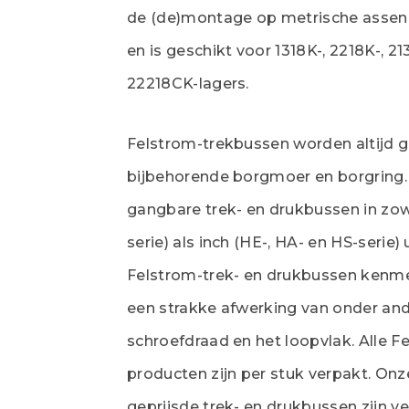
de (de)montage op metrische assen
en is geschikt voor 1318K-, 2218K-, 2
22218CK-lagers.
Felstrom-trekbussen worden altijd ge
bijbehorende borgmoer en borgring. 
gangbare trek- en drukbussen in zow
serie) als inch (HE-, HA- en HS-serie)
Felstrom-trek- en drukbussen kenme
een strakke afwerking van onder and
schroefdraad en het loopvlak. Alle F
producten zijn per stuk verpakt. Onze
geprijsde trek- en drukbussen zijn ver