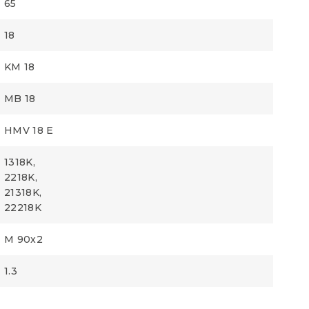
65
18
KM 18
MB 18
HMV 18 E
1318K,
2218K,
21318K,
22218K
M 90x2
1.3