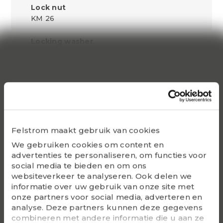
Lock nut
KM 26
Locking washer
MB 26
Withdrawal sleeve
AHX 3228 G
Lock nut for disassembly
KM30
Felstrom maakt gebruik van cookies
Hydraulic lock nut
We gebruiken cookies om content en
HMV 30 E
advertenties te personaliseren, om functies voor
social media te bieden en om ons
websiteverkeer te analyseren. Ook delen we
Bearing(s)
informatie over uw gebruik van onze site met
23228K
onze partners voor social media, adverteren en
analyse. Deze partners kunnen deze gegevens
G - Bolt size
combineren met andere informatie die u aan ze
M 150X2