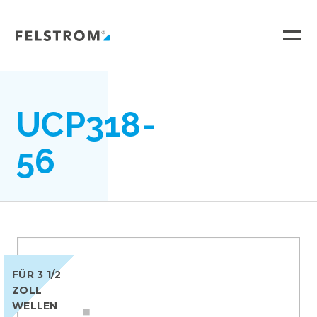
Ga
naar
inhoud
UCP318-
56
FÜR 3 1/2
ZOLL
WELLEN