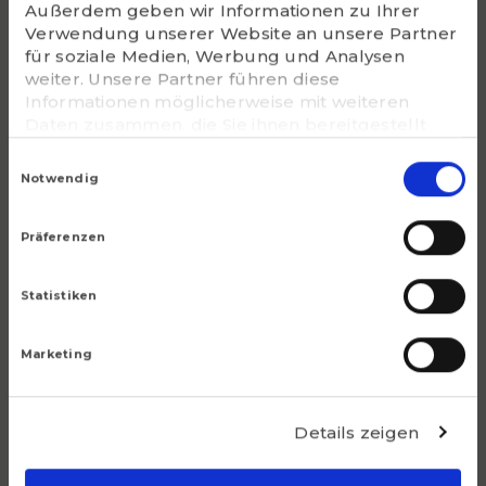
Außerdem geben wir Informationen zu Ihrer
Verwendung unserer Website an unsere Partner
Housing
für soziale Medien, Werbung und Analysen
P318
weiter. Unsere Partner führen diese
Informationen möglicherweise mit weiteren
G - Bolt size
Daten zusammen, die Sie ihnen bereitgestellt
1
haben oder die sie im Rahmen Ihrer Nutzung der
Einwilligungsauswahl
Dienste gesammelt haben. Sie geben
Notwendig
m (kg)
Einwilligung zu unseren notwendige Cookies,
21.1
wenn Sie unsere Webseite weiterhin nutzen.
Präferenzen
Statistiken
Marketing
Die meistgekauften
Produkte
Details zeigen