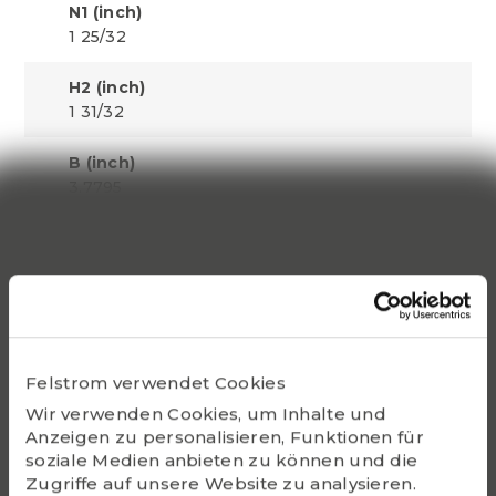
N1 (inch)
1 25/32
H2 (inch)
1 31/32
B (inch)
3.7795
S1 (inch)
1.5748
Dynamic C
143000
Felstrom verwendet Cookies
Static Co
108000
Wir verwenden Cookies, um Inhalte und
Anzeigen zu personalisieren, Funktionen für
soziale Medien anbieten zu können und die
Bearing
Zugriffe auf unsere Website zu analysieren.
UC318-56