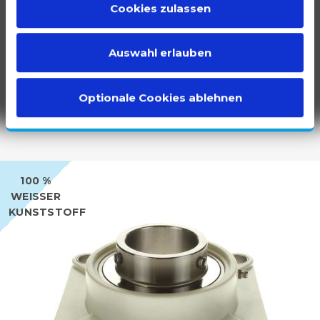
Cookies zulassen
Obwohl wir stolz auf alle unsere Produkte sind,
haben wir einige Produkte in den Mittelpunkt
Auswahl erlauben
gestellt.
Optionale Cookies ablehnen
100 %
WEISSER K
UNSTSTOFF