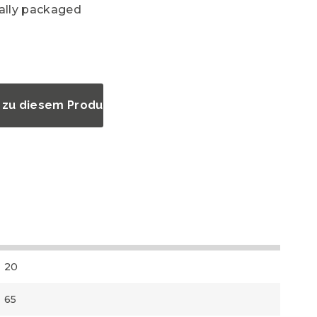
ually packaged
 zu diesem Produkt?
20
65