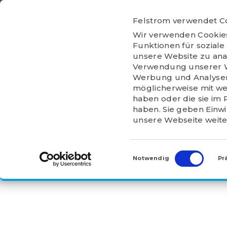
Ga
naar
Felstrom verwendet C
inhoud
HOME
ÜBER
Wir verwenden Cookies
FELSTROM
Funktionen für soziale
unsere Website zu ana
Verwendung unserer We
Werbung und Analysen 
möglicherweise mit we
haben oder die sie im
HOME
>
PRODUKTE
>
LAGERBÖCKE
>
UCP L
haben. Sie geben Einw
unsere Webseite weite
UCP204SS
Einwilligungsauswahl
Notwendig
Pr