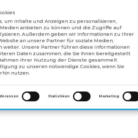
ookies
PRODUKTE
VERKAUFSSTELLEN
VERT
, um Inhalte und Anzeigen zu personalisieren,
WER
 Medien anbieten zu können und die Zugriffe auf
lysieren. Außerdem geben wir Informationen zu Ihrer
bsite an unsere Partner für soziale Medien,
weiter. Unsere Partner führen diese Informationen
iteren Daten zusammen, die Sie ihnen bereitgestellt
 Rahmen Ihrer Nutzung der Dienste gesammelt
AGERBÖCKE
>
UCP204SS
illigung zu unseren notwendige Cookies, wenn Sie
rhin nutzen.
äferenzen
Statistiken
Marketing