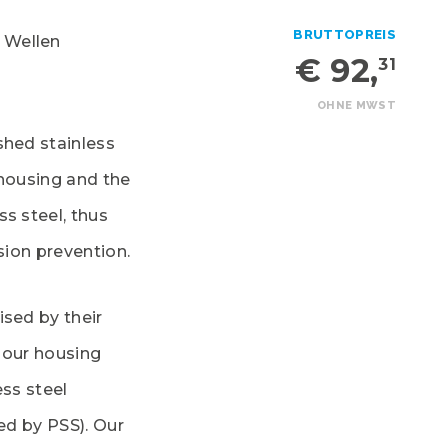
BRUTTOPREIS
 Wellen
€ 92,
31
OHNE MWST
shed stainless
 housing and the
s steel, thus
osion prevention.
ised by their
l our housing
ess steel
ted by PSS). Our