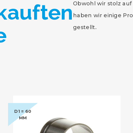
kauften
Obwohl wir stolz auf
haben wir einige Pr
e
gestellt.
D1 = 60
MM