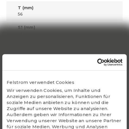
T (mm)
56
S1 (mm)
19
Dynamic C
40560
Static Co
24000
Felstrom verwendet Cookies
Bearing
Wir verwenden Cookies, um Inhalte und
UC308
Anzeigen zu personalisieren, Funktionen für
soziale Medien anbieten zu können und die
Housing
Zugriffe auf unsere Website zu analysieren.
FL308
Außerdem geben wir Informationen zu Ihrer
Verwendung unserer Website an unsere Partner
G - Bolt size
für soziale Medien, Werbung und Analysen