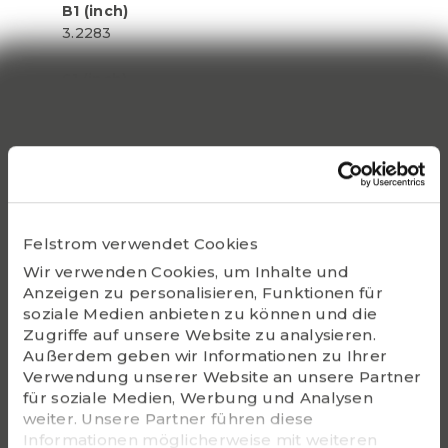
B1 (inch)
3.2283
S1 (inch)
1.2598
Static Co
76800
Bearing
UC315-46
Felstrom verwendet Cookies
Wir verwenden Cookies, um Inhalte und
Housing
Anzeigen zu personalisieren, Funktionen für
F315
soziale Medien anbieten zu können und die
Zugriffe auf unsere Website zu analysieren.
G - Bolt size
Außerdem geben wir Informationen zu Ihrer
7/8
Verwendung unserer Website an unsere Partner
für soziale Medien, Werbung und Analysen
weiter. Unsere Partner führen diese
m (kg)
Informationen möglicherweise mit weiteren
11.6