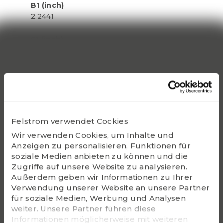
B1 (inch)
2.2441
S1 (inch)
0.8661
Static Co
31800
Bearing
UC309-27
Felstrom verwendet Cookies
Wir verwenden Cookies, um Inhalte und
Housing
Anzeigen zu personalisieren, Funktionen für
F309
soziale Medien anbieten zu können und die
Zugriffe auf unsere Website zu analysieren.
G - Bolt size
Außerdem geben wir Informationen zu Ihrer
5/8
Verwendung unserer Website an unsere Partner
für soziale Medien, Werbung und Analysen
weiter. Unsere Partner führen diese
m (kg)
Informationen möglicherweise mit weiteren
3.8