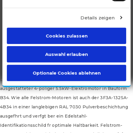
B35. Wie alle Felstrom-Motoren ist auch der 3F3A-132SA-
4B35 in einer langlebigen RAL 7030 Pulverbeschichtung
Details zeigen
ausgefhrt und verfgt ber ein Edelstahl-
Identifikationsschild fr optimale Haltbarkeit. Felstrom-
Cookies zulassen
Motoren zeichnen sich durch eine gute Abdichtung […]
3F3A-132SA-4B34
Auswahl erlauben
Mit dem 3F3A-132SA-4B34 bietet Felstrom einen robusten
universellen IE3-Motor zu einem erschwinglichen Preis.
Optionale Cookies ablehnen
Der 3F3A-132SA-4B34 ist ein vielseitiger und gut
ausgestatteter 4-poliger 5.5kW-Elektromotor in Bauform
B34. Wie alle Felstrom-Motoren ist auch der 3F3A-132SA-
4B34 in einer langlebigen RAL 7030 Pulverbeschichtung
ausgefhrt und verfgt ber ein Edelstahl-
Identifikationsschild fr optimale Haltbarkeit. Felstrom-