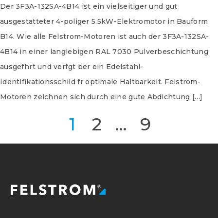
Der 3F3A-132SA-4B14 ist ein vielseitiger und gut
ausgestatteter 4-poliger 5.5kW-Elektromotor in Bauform
B14. Wie alle Felstrom-Motoren ist auch der 3F3A-132SA-
4B14 in einer langlebigen RAL 7030 Pulverbeschichtung
ausgefhrt und verfgt ber ein Edelstahl-
Identifikationsschild fr optimale Haltbarkeit. Felstrom-
Motoren zeichnen sich durch eine gute Abdichtung […]
Pagina
Pagina
Pagina
Seitennummerierung
1
2
…
9
der
Beiträge