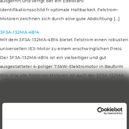
ausgefhrt und verfgt ber ein Edelstahl-
Identifikationsschild fr optimale Haltbarkeit. Felstrom-
Motoren zeichnen sich durch eine gute Abdichtung […]
3F3A-132MA-4B14
Mit dem 3F3A-132MA-4B14 bietet Felstrom einen robusten
universellen IE3-Motor zu einem erschwinglichen Preis.
Der 3F3A-132MA-4B14 ist ein vielseitiger und gut
ausgestatteter 4-poliger 7.5kW-Elektromotor in Bauform
B14. Wie alle Felstrom-Motoren ist auch der 3F3A-132MA-
4B14 in einer langlebigen RAL 7030 Pulverbeschichtung
ausgefhrt und verfgt ber ein Edelstahl-
Identifikationsschild fr optimale Haltbarkeit. Felstrom-
Motoren zeichnen sich durch eine gute Abdichtung […]
3F3A-132SA-4B5