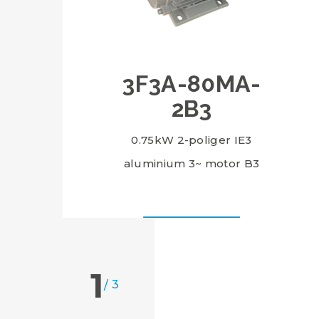
3F3A-80MA-
2B3
0.75kW 2-poliger IE3
aluminium 3~ motor B3
1
/
3