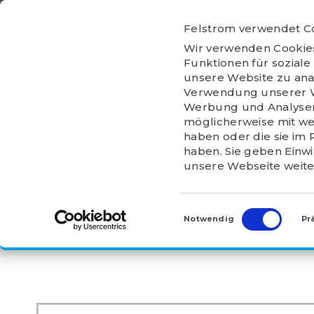
Ga
naar
Felstrom verwendet C
inhoud
HOME
ÜBER
Wir verwenden Cookies
FELSTROM
Funktionen für soziale
unsere Website zu ana
Verwendung unserer We
Werbung und Analysen 
möglicherweise mit we
haben oder die sie im
HOME
>
PRODUKTE
>
ABZIEH- UND SPANNHÜL
haben. Sie geben Einw
unsere Webseite weite
HE 3028
Einwilligungsauswahl
Notwendig
Pr