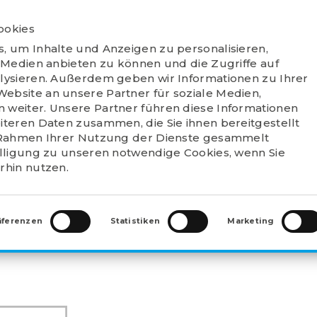
ookies
PRODUKTE
VERKAUFSSTELLEN
VERT
, um Inhalte und Anzeigen zu personalisieren,
WER
 Medien anbieten zu können und die Zugriffe auf
lysieren. Außerdem geben wir Informationen zu Ihrer
bsite an unsere Partner für soziale Medien,
weiter. Unsere Partner führen diese Informationen
iteren Daten zusammen, die Sie ihnen bereitgestellt
 Rahmen Ihrer Nutzung der Dienste gesammelt
SEN
>
ABZIEHHÜLSEN (HE)
>
HE 3028
illigung zu unseren notwendige Cookies, wenn Sie
rhin nutzen.
äferenzen
Statistiken
Marketing