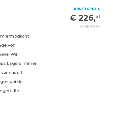
BRUTTOPREIS
€ 226,
51
OHNE MWST
om ermöglicht
age von
elle. Wir
nes Lagers immer
 verhindert
gen bei der
ngert die