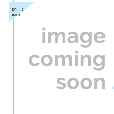
D1 = 5
INCH