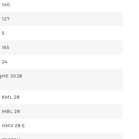
140
127
5
165
24
g
HE 3028
KML 28
MBL 28
HMV 28 E