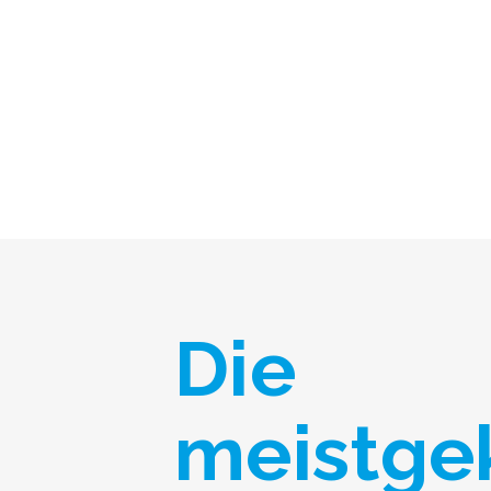
Die
meistge