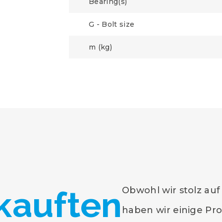
Bearing(s)
G - Bolt size
m (kg)
kauften
Obwohl wir stolz auf
haben wir einige Pr